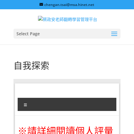
chengan.tsai@msa.hinet.net
Select Page
自我探索