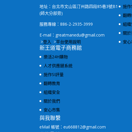
地址：台北市文山區汀州路四段85巷3號B1
施作
(師大分部旁)
翻轉
服務專線：886-2-2935-3999
組織
關於
E-mail：greatmanedu@gmail.com
>
登入
>
平台使用說明
安心
新王道電子商務館
樂活24H購物
人才供應鏈系統
施作SI評量
翻轉教育
組織安全
關於我們
安心市集
與我聯繫
eMail 帳號：eu668812@gmail.com