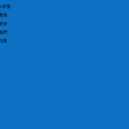
SI評量
教育
安全
我們
市集