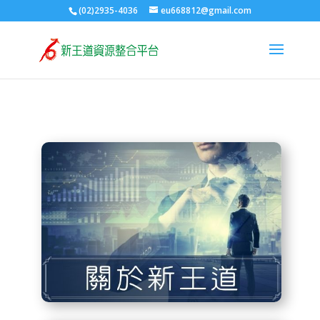
(02)2935-4036
eu668812@gmail.com