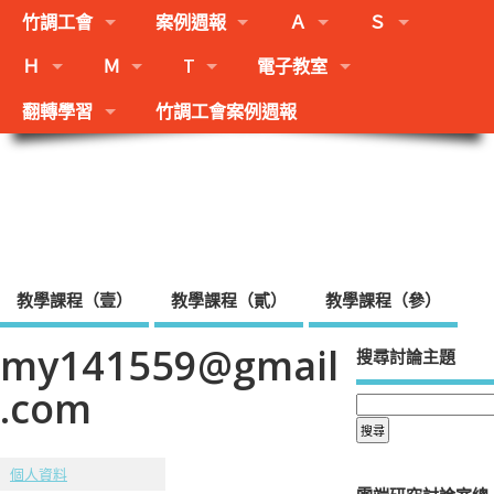
竹調工會
案例週報
Ａ
Ｓ
Ｈ
Ｍ
T
電子教室
翻轉學習
竹調工會案例週報
新竹爭議調處人員職業工會法
學資源教室
歐大博士候選人李明殷老師呼籲大家：珍惜重視法權！！
教學課程（壹）
教學課程（貳）
教學課程（參）
my141559@gmail
搜尋討論主題
.com
個人資料