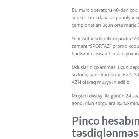
Bu mərc operatoru 40-dan çox id
snuker kimi daha az populyar o
çempionatları üçün orta marja 3
Yeni istifadəçilər ilk depozitə
zamanı “SPORTAZ” promo kodunu 
hadisənin əmsalı 1.5-dən yuxarı
Uduşların çıxarılması üçün depoz
ərzində, bank kartlarına isə 1-3
AZN olaraq müəyyən edilib.
Müştəri dəstəyi ilə günün 24 saa
göndərilən sorğulara isə təxminən
Pinco hesabın
təsdiqlənməsi