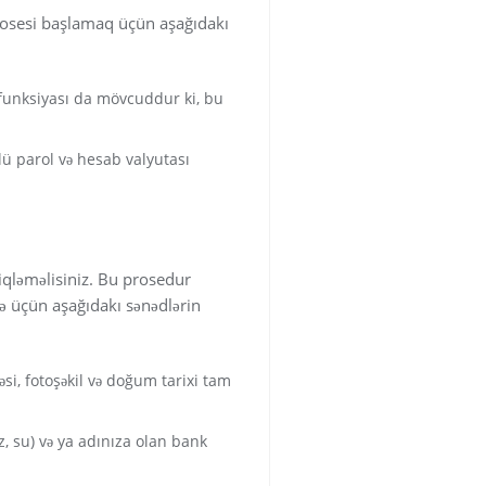
rosesi başlamaq üçün aşağıdakı
t funksiyası da mövcuddur ki, bu
ü parol və hesab valyutası
iqləməlisiniz. Bu prosedur
mə üçün aşağıdakı sənədlərin
əsi, fotoşəkil və doğum tarixi tam
, su) və ya adınıza olan bank