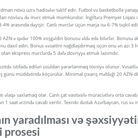
man növü üzrə hadisələr təklif edir. Futbol və basketbolla yanaşı,
lan növlərə də mərc etmək mümkündür. İngiltərə Premyer Liqası və
-4% arasında dəyişir. Canlı mərclər üçün marja isə 6-7% təşkil edi
 550 AZN-ə qədər 100% xoşgəldin bonusu əldə edə bilərlər. Bonusu 
daxil edin. Bonus vəsaitini nağdlaşdırmaq üçün onu ən azı 3 had
 olan ekspress mərclərdə 5 dəfə dövriyyə etmək lazımdır.
itdə istifadə edilən üsuldan yararlanmaq tövsiyə olunur. Vəsaitlər
 iş günü müddətində köçürülür. Minimal çıxarış məbləği 20 AZN-dir.
tı əlaqə saxlamaq olar. Canlı çat vasitəsilə müraciətlərə orta cava
 1 saat ərzində cavab verilir. Texniki dəstək Azərbaycan, rus və ing
ın yaradılması və şəxsiyyət
 prosesi