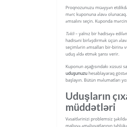
Proqnozunuzu müəyyən etdikdən 
mərc kuponuna əlavə olunacaq. 
əmsalını seçin. Kuponda mərcin 
Təkli
– yalnız bir hadisəyə edilə
hadisəni birləşdirmək üçün əla
seçimlərin əmsalları bir-birinə 
uduş əldə etmək şansı verir.
Kuponun aşağısındakı xüsusi sa
uduşunuzu
hesablayaraq göstərə
başlayın. Bütün məlumatları yo
Uduşların çıx
müddətləri
Vəsaitlərinizi problemsiz şəkil
maliyyə əməliyyatlarının təhlükəs