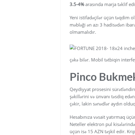
3.5-4%
arasında marja təklif edi
Yeni istifadəçilər üçün təqdim 
məbləği ən azı 3 hadisədən ibar
olmamalıdır.
çəkə bilər. Mobil tətbiqin inte
Pinco Bukmeke
Qeydiyyat prosesini sürətləndirm
şəkillərini və ünvanı təsdiq ed
çəkir, lakin sənədlər aydın oldu
Hesabınıza vəsait yatırmaq üçü
Neteller elektron pul kisələrind
üçün isə 15 AZN təşkil edir. Kr