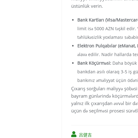
üstünlük verin.
Bank Kartları (Visa/Mastercar
limit isə 5000 AZN təşkil edir
təhlükəsizlik yoxlaması səbəb
Elektron Pulqabılar (eManat, 
əlavə edilir. Nadir hallarda 
Bank Köçürməsi:
Daha böyük m
bankdan asılı olaraq 3-5 iş gü
bankınız əməliyyat üçün ödəniş
Çıxarış sorğuları maliyyə şöbəsi
bayram günlərində köçürmələrdə 
yalnız ilk çıxarışdan əvvəl bir d
üçün də seçilməsi prosesi sürətl
呂健吉