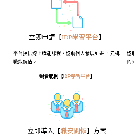
立即申請【
ID
P學習平台
】
平台提供線上職能課程，協助個人發展計畫 ，建構
協
職能價值
。
的
觀看範例【
IDP學習平台
】
立即導入【
職安關懷
】方案