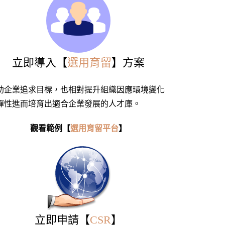
立即導入【
選用育留
】方案
助企業追求目標，也相對提升組織因應環境變化
彈性進而培育出適合企業發展的人才庫。
觀看範例【
選用育留平台
】
立即申請【
CSR
】