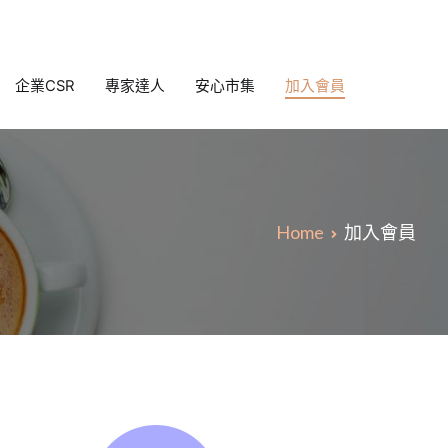
企業CSR
專家達人
安心市集
加入會員
Home
加入會員