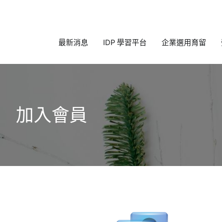
最新消息
IDP 學習平台
企業選用育留
加入會員