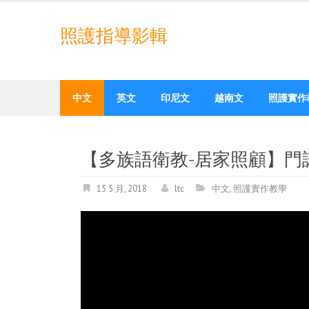
Skip
to
照護指導影輯
content
中文
英文
印尼文
越南文
照護實作
【多族語衛教-居家照顧】門諾
15 5 月, 2018
ltc
中文
,
照護實作教學