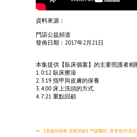
資料來源：
門諾公益頻道
發佈日期：2017年2月21日
本集提供【臥床個案】的主要照護者相
1.
0:12
臥床擦澡
2.
3:19
指甲與皮膚的保養
3.
4:00
床上洗頭的方式
4.
7:21
重點回顧
文
【多族語衛教-居家照顧】門諾醫院 -鼻胃管(印尼文