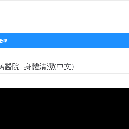
教學
醫院 -身體清潔(中文)