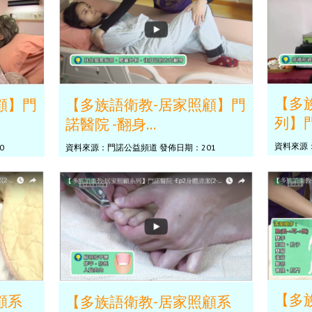
【多
顧】門
【多族語衛教-居家照顧】門
列】門
諾醫院 -翻身...
資料來源：
0
資料來源：門諾公益頻道 發佈日期：201
【多
顧系
【多族語衛教-居家照顧系