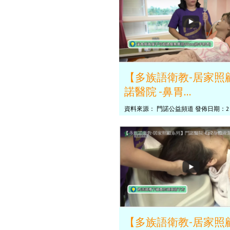
【多族語衛教-居家照
諾醫院 -鼻胃...
資料來源： 門諾公益頻道 發佈日期：2
【多族語衛教-居家照