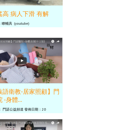
搖高 病人下滑 有解
輔具 (youtube)
族語衛教-居家照顧】門
-身體...
 門諾公益頻道 發佈日期：20