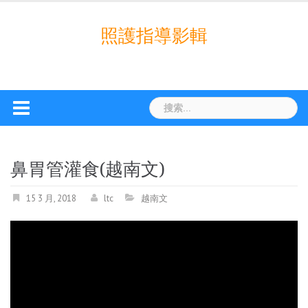
Skip
to
照護指導影輯
content
搜
索：
鼻胃管灌食(越南文)
15 3 月, 2018
ltc
越南文