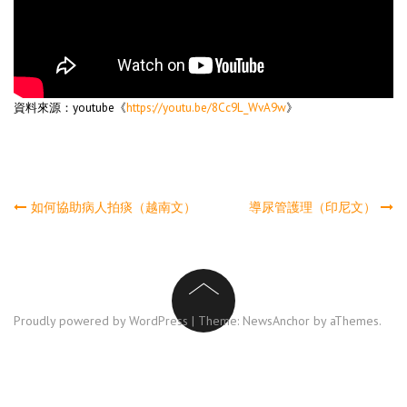
資料來源：youtube《
https://youtu.be/8Cc9L_WvA9w
》
文
如何協助病人拍痰（越南文）
導尿管護理（印尼文）
章
导
Proudly powered by WordPress
|
Theme:
NewsAnchor
by aThemes.
航