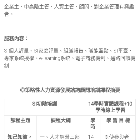
企業主、中高階主管、人資主管、顧問、對企業管理有興趣
者。
服務內容：
SI個人評量、SI家庭評量、組織報告、職能盤點、SI平臺、
專家系統授權、e-learning系統、電子商務機制、通路回饋機
制
◎
策略性人力資源發展諮詢顧問培訓課程摘要
SI
初階培訓
14
學時實體課程
+10
學時線上學習
課程主題
課程大綱
學
學 習 目 標
時
知己知彼，
一、人才經營三部
14
※使參與者