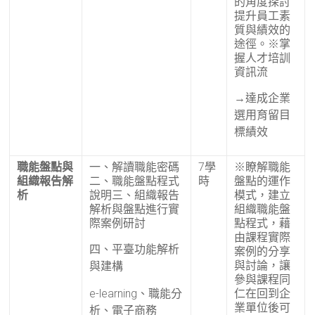
的角度探討
提升員工素
質與績效的
途徑。
※掌
握人才培訓
資訊流
→達成企業
選用育留目
標績效
職能盤點與
一、解讀職能密碼
7學
※瞭解職能
組織報告解
二、職能盤點程式
時
盤點的運作
析
說明
三、組織報告
模式，建立
解析與盤點進行實
組織職能盤
際案例研討
點程式，藉
由課程實際
四、平臺功能解析
案例的分享
與討論，讓
與建構
參與課程同
e-learning、職能分
仁在回到企
業單位後可
析、電子商務