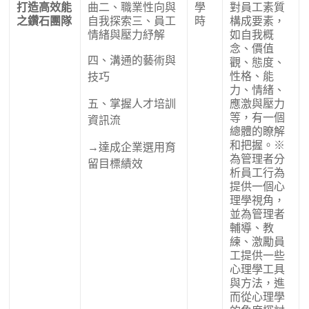
打造高效能
曲
二、職業性向與
學
對員工素質
之鑽石團隊
自我探索
三、員工
時
構成要素，
情緒與壓力紓解
如自我概
念、價值
四、溝通的藝術與
觀、態度、
性格、能
技巧
力、情緒、
五、掌握人才培訓
應激與壓力
等，有一個
資訊流
總體的瞭解
和把握。
※
→達成企業選用育
為管理者分
留目標績效
析員工行為
提供一個心
理學視角，
並為管理者
輔導、教
練、激勵員
工提供一些
心理學工具
與方法，進
而從心理學