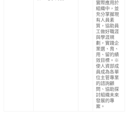
實際應用於
組織中，並
充分掌握現
有人員素
質，協助員
工做好職涯
與學涯規
劃，實踐企
業選、育、
用、留的績
效目標。
※
使人資部成
員成為各單
位主管專業
的諮詢顧
問、協助探
討組織未來
發展的專
案。