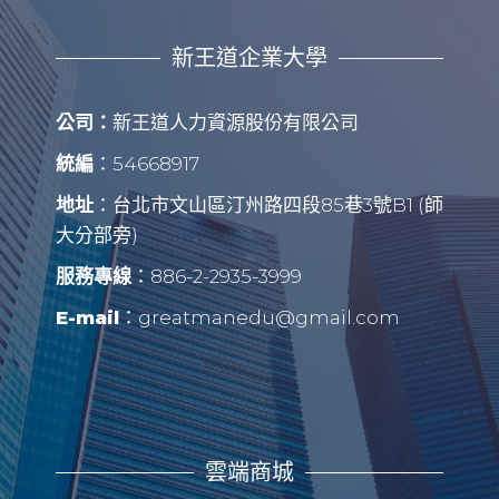
w
s
新王道企業大學
N
a
公司：
新王道人力資源股份有限公司
v
統編
：54668917
i
地址
：台北市文山區汀州路四段85巷3號B1 (師
g
大分部旁)
a
服務專線
：886-2-2935-3999
t
E-mail
：greatmanedu@gmail.com
i
o
n
雲端商城