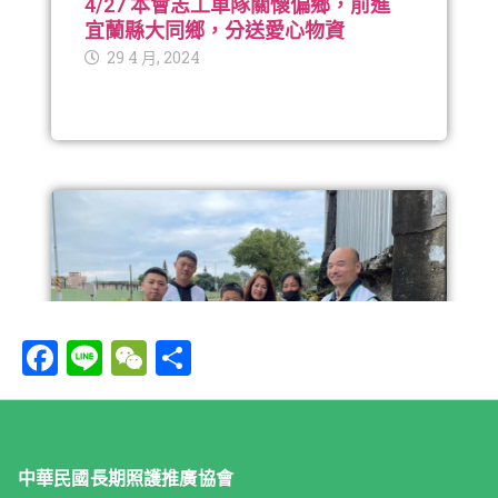
F
Li
W
分
a
n
e
享
c
e
C
e
h
中華民國長期照護推廣協會