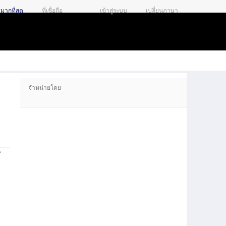
มมากที่สุด
ที่เชื่อถือ
เข้าสู่ระบบ
เปลี่ยนภาษา
จำหน่ายโดย
น