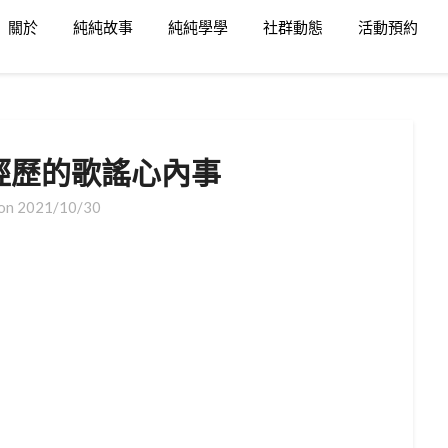
關於
純純故事
純純學學
社群動態
活動預約
經歷的歌謠心內事
 on
2021/10/30