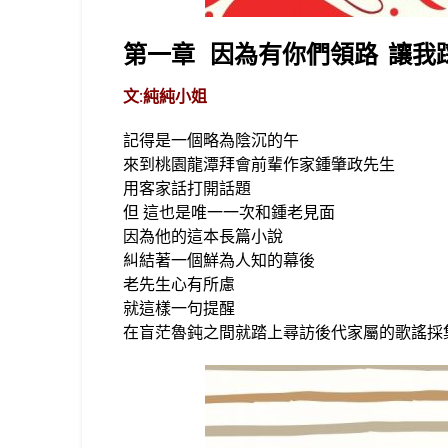
第一章 因為有你們領路 讓我
文:純純小姐
記得是一個略為陰沉的午
來到桃園龍潭拜會前輩作家鍾肇政先生
用客家話打開話題
但 這也是唯一一次和鍾老見面
因為他的這本長篇小說
糾結著一個鮮為人知的幕後
老先生心有所慮
就這樣一句提醒
在盲茫魯鈍之間就踏上尋訪後代家屬的歌謠採