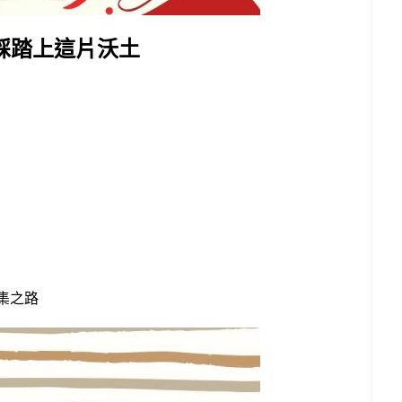
踩踏上這片沃土
集之路