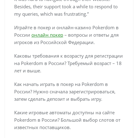
Besides, their support took a while to respond to
my queries, which was frustrating.”
Играйте в покер и онлайн-казино Pokerdom в
России
онлайн покер
– вопросы и ответы для
игроков из Российской Федерации.
Каковы требования к возрасту для регистрации
на Pokerdom в России? Требуемый возраст – 18
лет и выше.
Как начать играть в покер на Pokerdom в
России? Нужно сначала зарегистрироваться,
затем сделать депозит и выбрать игру.
Какие игровые автоматы доступны на сайте
Pokerdom в России? Большой выбор слотов от
известных поставщиков.