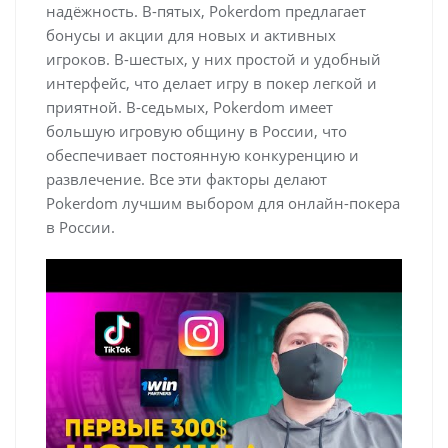
надёжность. В-пятых, Pokerdom предлагает
бонусы и акции для новых и активных
игроков. В-шестых, у них простой и удобный
интерфейс, что делает игру в покер легкой и
приятной. В-седьмых, Pokerdom имеет
большую игровую общину в России, что
обеспечивает постоянную конкуренцию и
развлечение. Все эти факторы делают
Pokerdom лучшим выбором для онлайн-покера
в России.