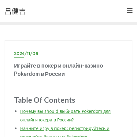
Skip
呂健吉
to
content
2024/11/06
Играйте в покер и онлайн-казино
Pokerdom в России
Table Of Contents
Почему вы should выбирать Pokerdom для
онлайн-покера в России?
Начните игру в покер: регистрируйтесь и
получайте бонусы на Pokerdom