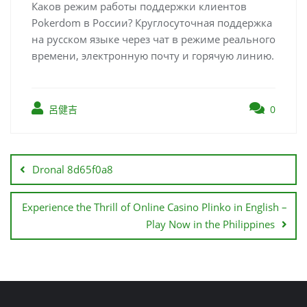
Каков режим работы поддержки клиентов
Pokerdom в России? Круглосуточная поддержка
на русском языке через чат в режиме реального
времени, электронную почту и горячую линию.
呂健吉
0
文
章
Dronal 8d65f0a8
導
覽
Experience the Thrill of Online Casino Plinko in English –
Play Now in the Philippines