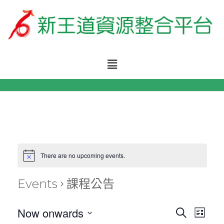
There are no upcoming events.
Events
課程公告
E
E
Now onwards
S
L
e