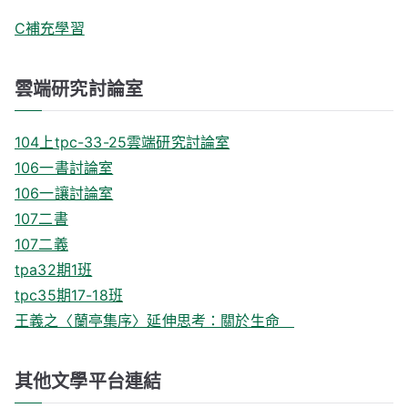
C補充學習
雲端研究討論室
104上tpc-33-25雲端研究討論室
106一書討論室
106一讓討論室
107二書
107二義
tpa32期1班
tpc35期17-18班
王義之〈蘭亭集序〉延伸思考：關於生命
其他文學平台連結