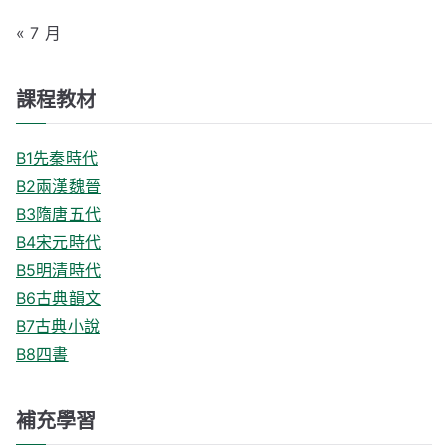
« 7 月
課程教材
B1先秦時代
B2兩漢魏晉
B3隋唐五代
B4宋元時代
B5明清時代
B6古典韻文
B7古典小說
B8四書
補充學習