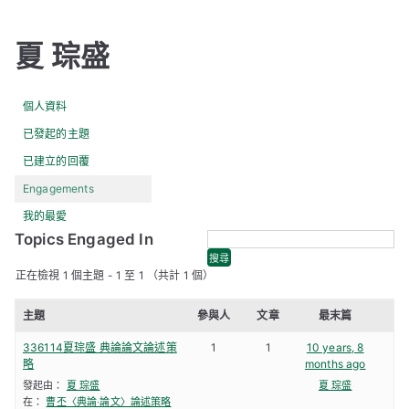
夏 琮盛
個人資料
已發起的主題
已建立的回覆
Engagements
我的最愛
Topics Engaged In
正在檢視 1 個主題 - 1 至 1 （共計 1 個）
主題
參與人
文章
最末篇
336114夏琮盛 典論論文論述策
1
1
10 years, 8
略
months ago
發起由：
夏 琮盛
夏 琮盛
在：
曹丕〈典論‧論文〉論述策略