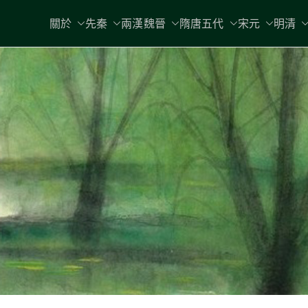
關於
先秦
兩漢魏晉
隋唐五代
宋元
明清