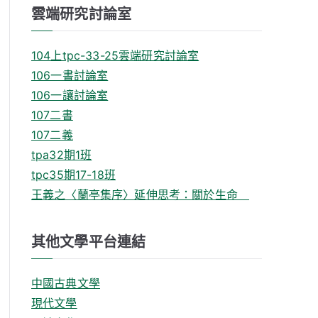
雲端研究討論室
104上tpc-33-25雲端研究討論室
106一書討論室
106一讓討論室
107二書
107二義
tpa32期1班
tpc35期17-18班
王義之〈蘭亭集序〉延伸思考：關於生命
其他文學平台連結
中國古典文學
現代文學