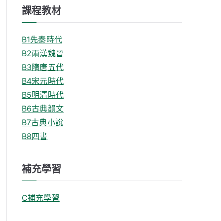
課程教材
B1先秦時代
B2兩漢魏晉
B3隋唐五代
B4宋元時代
B5明清時代
B6古典韻文
B7古典小說
B8四書
補充學習
C補充學習